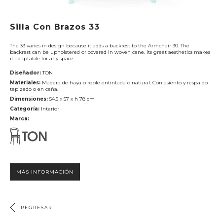
Silla Con Brazos 33
FREDERICIA
HAY
The 33 varies in design because it adds a backrest to the Armchair 30. The
backrest can be upholstered or covered in woven cane. Its great aesthetics makes
it adaptable for any space.
Diseñador:
TON
Materiales:
Madera de haya o roble entintada o natural. Con asiento y respaldo
tapizado o en caña.
Dimensiones:
54.5 x 57 x h 78 cm
MARSET
PULPO PRODUCTS
Categoría:
Interior
Marca:
MÁS INFORMACIÓN
PUNT
SP01 DESIGN
REGRESAR