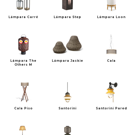
Lámpara Carré
Lámpara Step
Lámpara Loon
FREDERICIA
HAY
Lámpara The
Lámpara Jackie
Cala
Others M
MARSET
PULPO PRODUCTS
Cala Piso
Santorini
Santorini Pared
PUNT
SP01 DESIGN