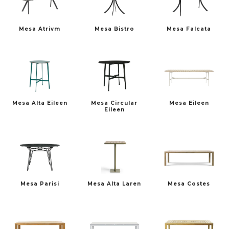
Mesa Atrivm
Mesa Bistro
Mesa Falcata
FREDERICIA
HAY
Mesa Alta Eileen
Mesa Circular
Mesa Eileen
Eileen
MARSET
PULPO PRODUCTS
Mesa Parisi
Mesa Alta Laren
Mesa Costes
PUNT
SP01 DESIGN