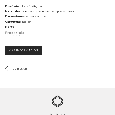
Diseñador:
Hans J. Wegner
Materiales:
Roble o haya con asiento tejido de papel.
FREDERICIA
HAY
Dimensiones:
63 x 93 x h 107 cm
Categoría:
Interior
Marca:
MÁS INFORMACIÓN
MARSET
PULPO PRODUCTS
REGRESAR
PUNT
SP01 DESIGN
OFICINA